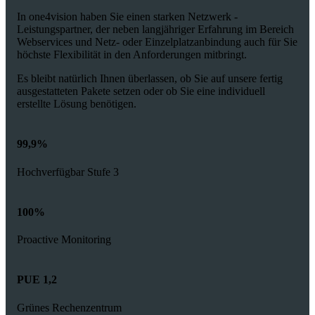
In one4vision haben Sie einen starken Netzwerk -
Leistungspartner, der neben langjähriger Erfahrung im Bereich
Webservices und Netz- oder Einzelplatzanbindung auch für Sie
höchste Flexibilität in den Anforderungen mitbringt.
Es bleibt natürlich Ihnen überlassen, ob Sie auf unsere fertig
ausgestatteten Pakete setzen oder ob Sie eine individuell
erstellte Lösung benötigen.
99,9%
Hochverfügbar Stufe 3
100%
Proactive Monitoring
PUE 1,2
Grünes Rechenzentrum