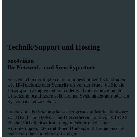
Technik/Support und Hosting
one4vision
Ihr Netzwerk- und Securitypartner
Sie stehen bei der Implementierung bestimmter Technologien
wie
IP-Telefonie
oder
Security
oft vor der Frage, ob Sie die
Lösung selbst implementieren oder ein Unternehmen mit der
Umsetzung beauftragen sollen, einen Systemintegrator oder ein
Systemhaus hinzuziehen.
one4vision als Beratungshaus setzt gerne auf Markenhardware
von
DELL
- im Desktop- und Serverbereich und von
CISCO
für Ihre Sicherheitsanforderungen. Wir ermitteln Ihre
Anforderungen, loten mit Ihnen Umfang und Budget aus und
realisieren Ihre Individual-Lösungen.