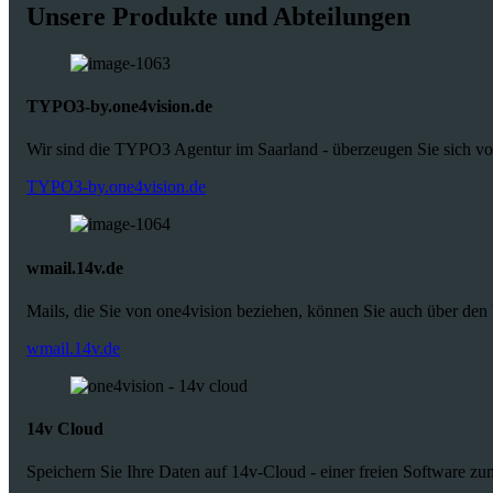
Unsere Produkte und Abteilungen
TYPO3-by.one4vision.de
Wir sind die TYPO3 Agentur im Saarland - überzeugen Sie sich vo
TYPO3-by.one4vision.de
wmail.14v.de
Mails, die Sie von one4vision beziehen, können Sie auch über den
wmail.14v.de
14v Cloud
Speichern Sie Ihre Daten auf 14v-Cloud - einer freien Software zu