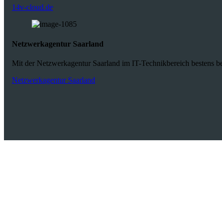
14v-cloud.de
Netzwerkagentur Saarland
Mit der Netzwerkagentur Saarland im IT-Technikbereich bestens bet
Netzwerkagentur Saarland