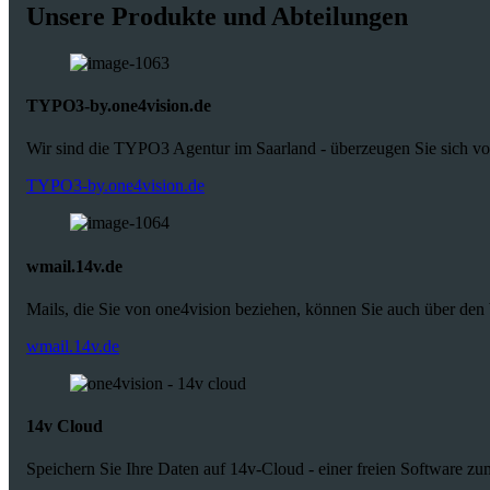
Unsere Produkte und Abteilungen
TYPO3-by.one4vision.de
Wir sind die TYPO3 Agentur im Saarland - überzeugen Sie sich vo
TYPO3-by.one4vision.de
wmail.14v.de
Mails, die Sie von one4vision beziehen, können Sie auch über den
wmail.14v.de
14v Cloud
Speichern Sie Ihre Daten auf 14v-Cloud - einer freien Software zu