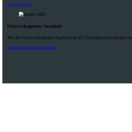
14v-cloud.de
Netzwerkagentur Saarland
Mit der Netzwerkagentur Saarland im IT-Technikbereich bestens bet
Netzwerkagentur Saarland