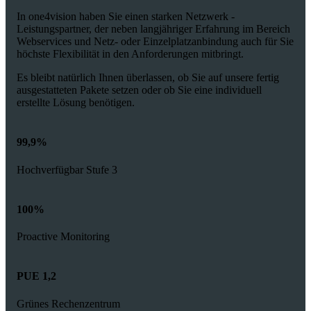
In one4vision haben Sie einen starken Netzwerk -
Leistungspartner, der neben langjähriger Erfahrung im Bereich
Webservices und Netz- oder Einzelplatzanbindung auch für Sie
höchste Flexibilität in den Anforderungen mitbringt.
Es bleibt natürlich Ihnen überlassen, ob Sie auf unsere fertig
ausgestatteten Pakete setzen oder ob Sie eine individuell
erstellte Lösung benötigen.
99,9%
Hochverfügbar Stufe 3
100%
Proactive Monitoring
PUE 1,2
Grünes Rechenzentrum