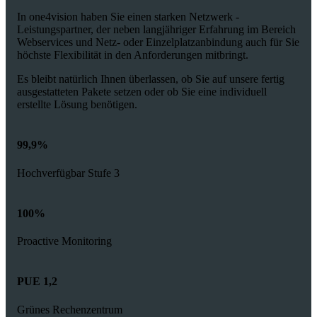
In one4vision haben Sie einen starken Netzwerk -
Leistungspartner, der neben langjähriger Erfahrung im Bereich
Webservices und Netz- oder Einzelplatzanbindung auch für Sie
höchste Flexibilität in den Anforderungen mitbringt.
Es bleibt natürlich Ihnen überlassen, ob Sie auf unsere fertig
ausgestatteten Pakete setzen oder ob Sie eine individuell
erstellte Lösung benötigen.
99,9%
Hochverfügbar Stufe 3
100%
Proactive Monitoring
PUE 1,2
Grünes Rechenzentrum