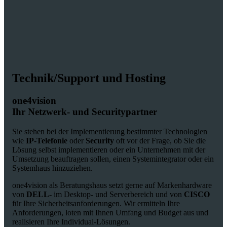
Technik/Support und Hosting
one4vision
Ihr Netzwerk- und Securitypartner
Sie stehen bei der Implementierung bestimmter Technologien
wie
IP-Telefonie
oder
Security
oft vor der Frage, ob Sie die
Lösung selbst implementieren oder ein Unternehmen mit der
Umsetzung beauftragen sollen, einen Systemintegrator oder ein
Systemhaus hinzuziehen.
one4vision als Beratungshaus setzt gerne auf Markenhardware
von
DELL
- im Desktop- und Serverbereich und von
CISCO
für Ihre Sicherheitsanforderungen. Wir ermitteln Ihre
Anforderungen, loten mit Ihnen Umfang und Budget aus und
realisieren Ihre Individual-Lösungen.