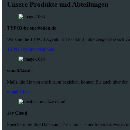
Unsere Produkte und Abteilungen
TYPO3-by.one4vision.de
Wir sind die TYPO3 Agentur im Saarland - überzeugen Sie sich vo
TYPO3-by.one4vision.de
wmail.14v.de
Mails, die Sie von one4vision beziehen, können Sie auch über den
wmail.14v.de
14v Cloud
Speichern Sie Ihre Daten auf 14v-Cloud - einer freien Software zu