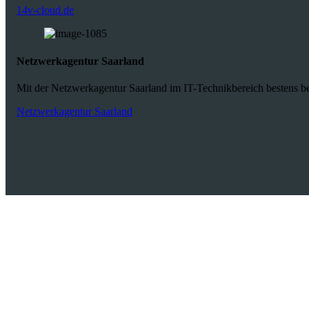
14v-cloud.de
Netzwerkagentur Saarland
Mit der Netzwerkagentur Saarland im IT-Technikbereich bestens bet
Netzwerkagentur Saarland