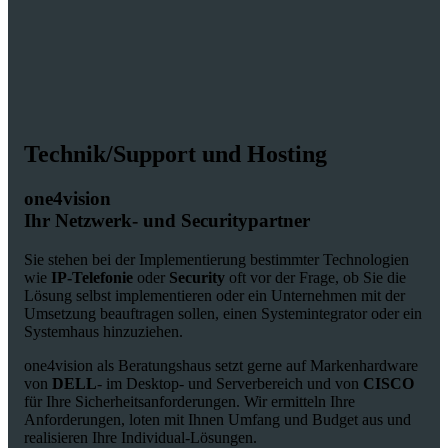
Technik/Support und Hosting
one4vision
Ihr Netzwerk- und Securitypartner
Sie stehen bei der Implementierung bestimmter Technologien
wie
IP-Telefonie
oder
Security
oft vor der Frage, ob Sie die
Lösung selbst implementieren oder ein Unternehmen mit der
Umsetzung beauftragen sollen, einen Systemintegrator oder ein
Systemhaus hinzuziehen.
one4vision als Beratungshaus setzt gerne auf Markenhardware
von
DELL
- im Desktop- und Serverbereich und von
CISCO
für Ihre Sicherheitsanforderungen. Wir ermitteln Ihre
Anforderungen, loten mit Ihnen Umfang und Budget aus und
realisieren Ihre Individual-Lösungen.