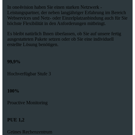
In one4vision haben Sie einen starken Netzwerk -
Leistungspartner, der neben langjähriger Erfahrung im Bereich
Webservices und Netz- oder Einzelplatzanbindung auch für Sie
höchste Flexibilität in den Anforderungen mitbringt.
Es bleibt natürlich Ihnen überlassen, ob Sie auf unsere fertig
ausgestatteten Pakete setzen oder ob Sie eine individuell
erstellte Lösung benötigen.
99,9%
Hochverfügbar Stufe 3
100%
Proactive Monitoring
PUE 1,2
Grünes Rechenzentrum