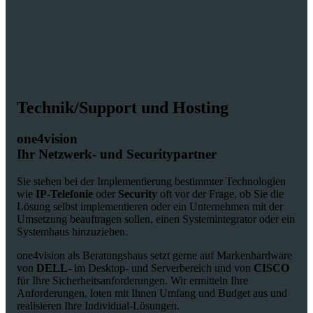
Technik/Support und Hosting
one4vision
Ihr Netzwerk- und Securitypartner
Sie stehen bei der Implementierung bestimmter Technologien
wie
IP-Telefonie
oder
Security
oft vor der Frage, ob Sie die
Lösung selbst implementieren oder ein Unternehmen mit der
Umsetzung beauftragen sollen, einen Systemintegrator oder ein
Systemhaus hinzuziehen.
one4vision als Beratungshaus setzt gerne auf Markenhardware
von
DELL
- im Desktop- und Serverbereich und von
CISCO
für Ihre Sicherheitsanforderungen. Wir ermitteln Ihre
Anforderungen, loten mit Ihnen Umfang und Budget aus und
realisieren Ihre Individual-Lösungen.