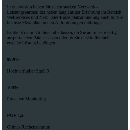
In one4vision haben Sie einen starken Netzwerk -
Leistungspartner, der neben langjähriger Erfahrung im Bereich
Webservices und Netz- oder Einzelplatzanbindung auch für Sie
höchste Flexibilität in den Anforderungen mitbringt.
Es bleibt natürlich Ihnen überlassen, ob Sie auf unsere fertig
ausgestatteten Pakete setzen oder ob Sie eine individuell
erstellte Lösung benötigen.
99,9%
Hochverfügbar Stufe 3
100%
Proactive Monitoring
PUE 1,2
Grünes Rechenzentrum