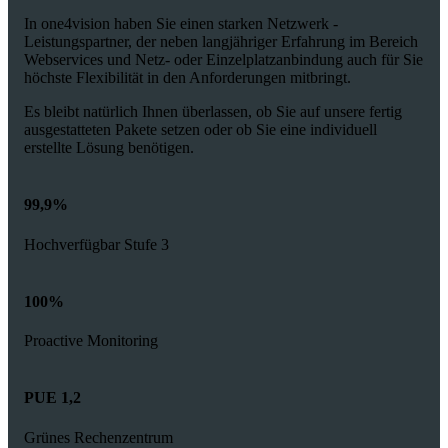
In one4vision haben Sie einen starken Netzwerk -
Leistungspartner, der neben langjähriger Erfahrung im Bereich
Webservices und Netz- oder Einzelplatzanbindung auch für Sie
höchste Flexibilität in den Anforderungen mitbringt.
Es bleibt natürlich Ihnen überlassen, ob Sie auf unsere fertig
ausgestatteten Pakete setzen oder ob Sie eine individuell
erstellte Lösung benötigen.
99,9%
Hochverfügbar Stufe 3
100%
Proactive Monitoring
PUE 1,2
Grünes Rechenzentrum