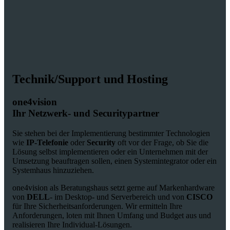
Technik/Support und Hosting
one4vision
Ihr Netzwerk- und Securitypartner
Sie stehen bei der Implementierung bestimmter Technologien
wie
IP-Telefonie
oder
Security
oft vor der Frage, ob Sie die
Lösung selbst implementieren oder ein Unternehmen mit der
Umsetzung beauftragen sollen, einen Systemintegrator oder ein
Systemhaus hinzuziehen.
one4vision als Beratungshaus setzt gerne auf Markenhardware
von
DELL
- im Desktop- und Serverbereich und von
CISCO
für Ihre Sicherheitsanforderungen. Wir ermitteln Ihre
Anforderungen, loten mit Ihnen Umfang und Budget aus und
realisieren Ihre Individual-Lösungen.