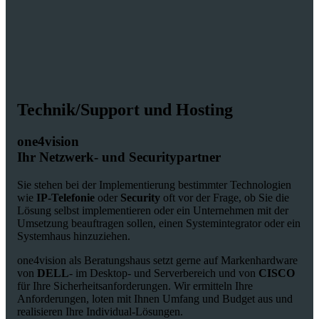
Technik/Support und Hosting
one4vision
Ihr Netzwerk- und Securitypartner
Sie stehen bei der Implementierung bestimmter Technologien
wie
IP-Telefonie
oder
Security
oft vor der Frage, ob Sie die
Lösung selbst implementieren oder ein Unternehmen mit der
Umsetzung beauftragen sollen, einen Systemintegrator oder ein
Systemhaus hinzuziehen.
one4vision als Beratungshaus setzt gerne auf Markenhardware
von
DELL
- im Desktop- und Serverbereich und von
CISCO
für Ihre Sicherheitsanforderungen. Wir ermitteln Ihre
Anforderungen, loten mit Ihnen Umfang und Budget aus und
realisieren Ihre Individual-Lösungen.