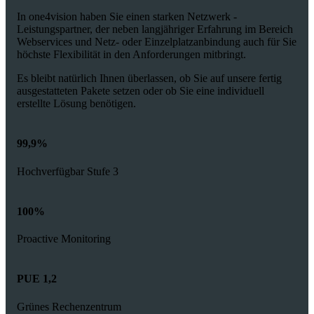
In one4vision haben Sie einen starken Netzwerk -
Leistungspartner, der neben langjähriger Erfahrung im Bereich
Webservices und Netz- oder Einzelplatzanbindung auch für Sie
höchste Flexibilität in den Anforderungen mitbringt.
Es bleibt natürlich Ihnen überlassen, ob Sie auf unsere fertig
ausgestatteten Pakete setzen oder ob Sie eine individuell
erstellte Lösung benötigen.
99,9%
Hochverfügbar Stufe 3
100%
Proactive Monitoring
PUE 1,2
Grünes Rechenzentrum