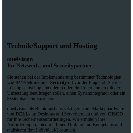
Technik/Support und Hosting
one4vision
Ihr Netzwerk- und Securitypartner
Sie stehen bei der Implementierung bestimmter Technologien
wie
IP-Telefonie
oder
Security
oft vor der Frage, ob Sie die
Lösung selbst implementieren oder ein Unternehmen mit der
Umsetzung beauftragen sollen, einen Systemintegrator oder ein
Systemhaus hinzuziehen.
one4vision als Beratungshaus setzt gerne auf Markenhardware
von
DELL
- im Desktop- und Serverbereich und von
CISCO
für Ihre Sicherheitsanforderungen. Wir ermitteln Ihre
Anforderungen, loten mit Ihnen Umfang und Budget aus und
realisieren Ihre Individual-Lösungen.