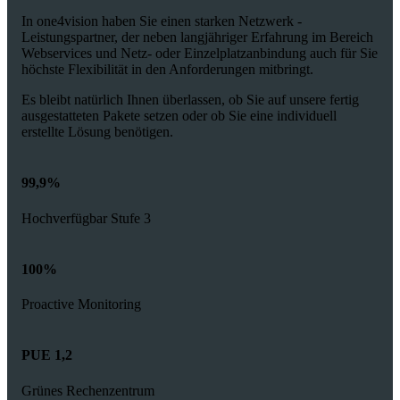
In one4vision haben Sie einen starken Netzwerk -
Leistungspartner, der neben langjähriger Erfahrung im Bereich
Webservices und Netz- oder Einzelplatzanbindung auch für Sie
höchste Flexibilität in den Anforderungen mitbringt.
Es bleibt natürlich Ihnen überlassen, ob Sie auf unsere fertig
ausgestatteten Pakete setzen oder ob Sie eine individuell
erstellte Lösung benötigen.
99,9%
Hochverfügbar Stufe 3
100%
Proactive Monitoring
PUE 1,2
Grünes Rechenzentrum