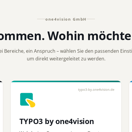
one4vision GmbH
kommen. Wohin möchten
ei Bereiche, ein Anspruch – wählen Sie den passenden Einsti
um direkt weitergeleitet zu werden.
typo3-by.one4vision.de
TYPO3 by one4vision