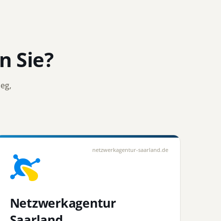
 Sie?
eg,
netzwerkagentur-saarland.de
Netzwerkagentur
Saarland