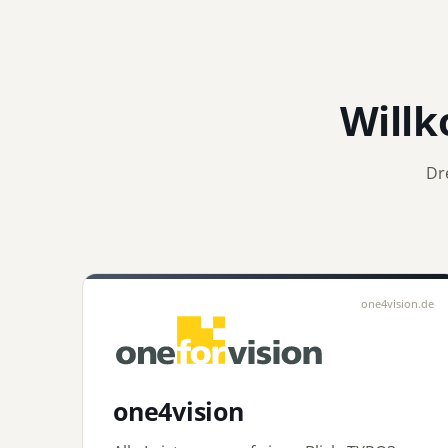
Will
Dr
one4vision.de
one4vision