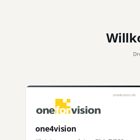
Will
Dr
one4vision.de
one4vision