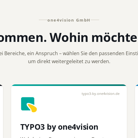
one4vision GmbH
kommen. Wohin möchten
ei Bereiche, ein Anspruch – wählen Sie den passenden Einsti
um direkt weitergeleitet zu werden.
typo3-by.one4vision.de
TYPO3 by one4vision