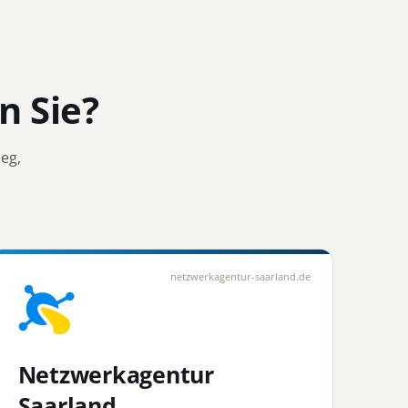
 Sie?
eg,
netzwerkagentur-saarland.de
Netzwerkagentur
Saarland